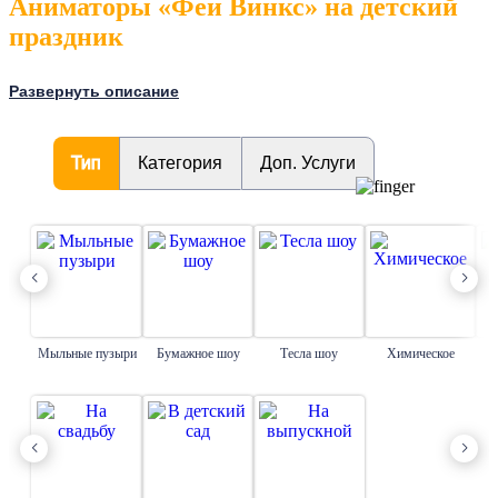
Аниматоры «Феи Винкс» на детский
праздник
Развернуть описание
Аниматоры «Феи Винкс» — популярный вариант для детского дня
рождения. Любимые героини приезжают к детям и превращают
праздник в сказочное приключение с играми, заданиями и
интерактивной программой.
Тип
Категория
Доп. Услуги
На праздник можно пригласить Блум, Флору, Стеллу и других
персонажей. Можно выбрать одну фею или пригласить сразу
нескольких героинь, чтобы создать атмосферу настоящей волшебной
истории.
Феи Винкс легко находят контакт с детьми и вовлекают каждого
участника в процесс. Дети выполняют задания, участвуют в квесте и
становятся частью общей истории вместе с персонажами.
Мыльные пузыри
Бумажное шоу
Тесла шоу
Химическое
Программа с аниматорами Винкс включает активные игры, конкурсы,
танцы и взаимодействие с детьми. Все задания подбираются с учетом
возраста, чтобы праздник проходил комфортно и интересно.
Аниматоры приезжают на день рождения домой, в детский сад, кафе
или на площадку. Мы адаптируем программу под формат