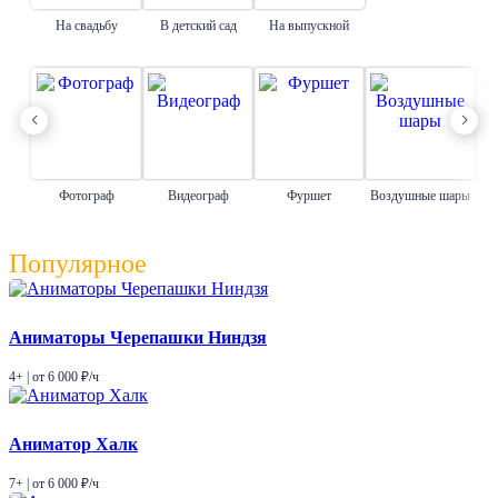
мероприятия, количество гостей и пожелания родителей.
На свадьбу
В детский сад
На выпускной
Наши
преимущества
Волшебно
Костюмы фей и реквизит создают атмосферу сказки и полностью
погружают детей в сюжет праздника.
Фотограф
Видеограф
Фуршет
Воздушные шары
Увлекательно
Популярное
Игры, задания и квест удерживают внимание участников и делают
программу насыщенной.
Аниматоры Черепашки Ниндзя
Гибко
4+ | от 6 000 ₽/ч
Сценарий подбирается под возраст детей, формат мероприятия и
количество гостей.
Аниматор Халк
Надежно
7+ | от 6 000 ₽/ч